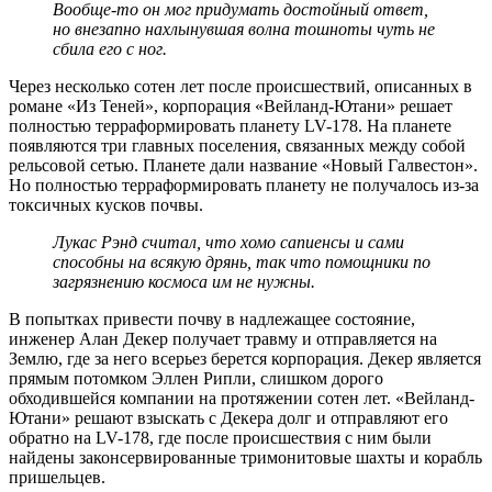
Вообще-то он мог придумать достойный ответ,
но внезапно нахлынувшая волна тошноты чуть не
сбила его с ног.
Через несколько сотен лет после происшествий, описанных в
романе «Из Теней», корпорация «Вейланд-Ютани» решает
полностью терраформировать планету LV-178. На планете
появляются три главных поселения, связанных между собой
рельсовой сетью. Планете дали название «Новый Галвестон».
Но полностью терраформировать планету не получалось из-за
токсичных кусков почвы.
Лукас Рэнд считал, что хомо сапиенсы и сами
способны на всякую дрянь, так что помощники по
загрязнению космоса им не нужны.
В попытках привести почву в надлежащее состояние,
инженер Алан Декер получает травму и отправляется на
Землю, где за него всерьез берется корпорация. Декер является
прямым потомком Эллен Рипли, слишком дорого
обходившейся компании на протяжении сотен лет. «Вейланд-
Ютани» решают взыскать с Декера долг и отправляют его
обратно на LV-178, где после происшествия с ним были
найдены законсервированные тримонитовые шахты и корабль
пришельцев.