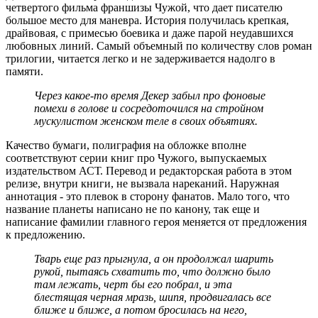
четвертого фильма франшизы Чужой, что дает писателю
большое место для маневра. История получилась крепкая,
драйвовая, с примесью боевика и даже парой неудавшихся
любовных линий. Самый объемный по количеству слов роман
трилогии, читается легко и не задерживается надолго в
памяти.
Через какое-то время Декер забыл про фоновые
помехи в голове и сосредоточился на стройном
мускулистом женском теле в своих объятиях.
Качество бумаги, полиграфия на обложке вполне
соответствуют серии книг про Чужого, выпускаемых
издательством АСТ. Перевод и редакторская работа в этом
релизе, внутри книги, не вызвала нареканий. Наружная
аннотация - это плевок в сторону фанатов. Мало того, что
название планеты написано не по канону, так еще и
написание фамилии главного героя меняется от предложения
к предложению.
Тварь еще раз прыгнула, а он продолжал шарить
рукой, пытаясь схватить то, что должно было
там лежать, черт бы его побрал, и эта
блестящая черная мразь, шипя, продвигалась все
ближе и ближе, а потом бросилась на него,