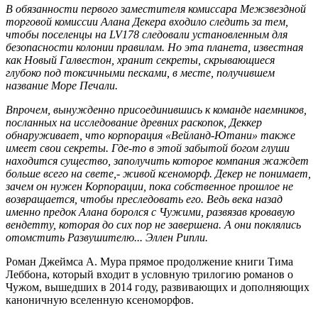
В обязанности первого заместителя комиссара Межзвездной
торговой комиссии Алана Декера входило следить за тем,
чтобы поселенцы на
LV
178 следовали установленным для
безопасности колонии правилам. Но эта планета, известная
как Новый Галвестон, хранит секреты, скрывающиеся
глубоко под токсичными песками, в месте, получившем
название Море Печали.
Впрочем, вынужденно присоединившись к команде наемников,
посланных на исследование древних раскопок, Деккер
обнаруживает, что корпорация «Вейланд-Ютани» также
имеет свои секреты. Где-то в этой забытой богом глуши
находится существо, заполучить которое компания жаждет
больше всего на свете,- живой ксеноморф. Декер не понимает,
зачем он нужен Корпорации, пока собственное прошлое не
возвращается, чтобы преследовать его. Ведь века назад
именно предок Алана боролся с Чужими, развязав кровавую
вендетту, которая до сих пор не завершена. А они поклялись
отомстить Развушителю... Эллен Рипли.
Роман Джеймса А. Мура прямое продолжение книги Тима
Леббона, который входит в условную трилогию романов о
Чужом, вышедших в 2014 году, развивающих и дополняющих
каноничную вселенную ксеноморфов.