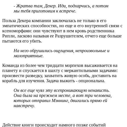
- Жратва там, Декер. Иди, подхарчись, а потом
мы тебя приготовим к встрече.
Польза Декера компании заключалась не только в его
эмпатических способностях, но еще и его внутренней связи с
ксеноморфами: они чувствуют в нем кровь родственника
Рипли, ласково называя ее Разрушителем, отчего еще больше
пытаются его убить.
На него обрушились ощущения, непроизвольные и
малоприятные.
Команда из более чем тридцати морпехов высаживается на
планету и спускается в шахту с меркантильными задачами:
произвести разведку, захватить живую особь, доставить на
корабль для изучения. Задача выжить - опциональна.
Он все еще чуял эту всепроникающую ненависть.
Она была на прежнем месте, а вот три человека,
которых отправил Мэннинг, двигались прямо ей
навстречу.
Действие книги происходит намного позже событий