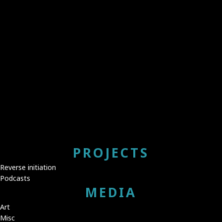
NASHAWATY –
LAYMON – THE
THE FUTURE
BEAST HOUSE
WAS NOW –
– 1986
2024
1 из 23
следующая ›
SUGGEST YOUR REVIEW
PROJECTS
Reverse initiation
Podcasts
MEDIA
Art
Misc