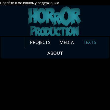
Перейти к основному содержанию
BOOK REVIEWS
M. R. JAMES –
HIGASHINO
PROJECTS
MEDIA
TEXTS
THE
KEIGO –
ABOUT
COLLECTED
GALILEO NO
GHOST
KUNO – 2008
STORIES – 1931
WO HUI XIU
LEI MI –
KONGTIAO –
SKINNER’S BOX
MY HOUSE OF
– 2012