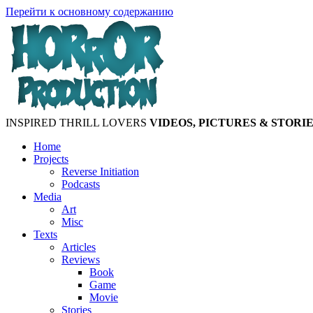
Перейти к основному содержанию
INSPIRED THRILL LOVERS
VIDEOS, PICTURES & STORI
Home
Projects
Reverse Initiation
Podcasts
Media
Art
Misc
Texts
Articles
Reviews
Book
Game
Movie
Stories