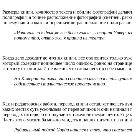
Размеры книги, количество текста и обилие фотографий делают
полиграфия, а точнее расположение фотографий (скетчей, раска
почему наши издатели переиначили расположение полиграфии н
«Изначально в фильме все были голые, - говорит Уивер, им
потому что, опять же, я пришла из театра.
Когда дело доходит до чтения книги, все становится только хуже
который содержит вопиющее число ошибок, ровно на странице.
эстетику страницы. И не важно, что слова несут в себе смысл 
Но Кэмерон понимал, что создание сиквела к столь уник
собственное стилистическое пространство.
Как и редакторская работа, перевод книги оставляет желать лу
каких местах суть ускользала от переводчиков и они начинали 
переводах интервью и получается тяжелочитаемое нечто. Еще 
Часть этого масштаба можно увидеть в наших цитатах из книги
Радикальный подход Уорда начался с того, что спасатель