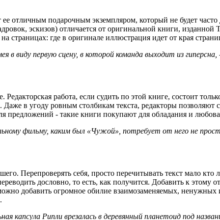
 ее отличным подарочным экземпляром, который не будет часто д
дровок, эскизов) отличается от оригинальной книги, изданной Ti
а страницах: где в оригинале иллюстрация идет от края стран
ея в виду первую сцену, в которой команда выходит из гиперсна, 
. Редакторская работа, если судить по этой книге, состоит тольк
 Даже в угоду ровным столбикам текста, редакторы позволяют с
для предложений - такие книги покупают для обладания и любовани
альному фильму, каким был «Чужой», потребует от него не прос
чшего. Перепроверять себя, просто перечитывать текст мало кто л
переводить дословно, то есть, как получится. Добавить к этому 
можно добавить огромное обилие взаимозаменяемых, ненужных и
.
ная капсула Рипли врезалась в деревянный планетоид под назва