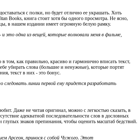
оставаться с полки, но будет отлично ее украшать. Хоть
tan Books, книга стоит хотя бы одного просмотра. Не ясно,
ицы, в нашем издании имеет огромную белую рамку.
- и это одна из вещей, которые волновали меня в фильме,
о в том, как правильно, красиво и гармонично вписать текст,
ебе убирать слова (большие и ненужные), которые портят
я, текст в них - это бонус.
то следовать линии первой ему придется разработать
юбит. Даже не читая оригинал, можно с легкостью сказать, в
отсутствие адекватной последовательности слов в дословных
 глупых знаков препинания, чтобы оценить масштаб бедствий.
нием Арсеон, принося с собой Чужого. Этот