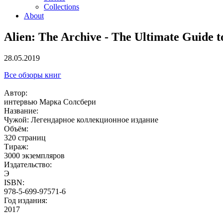
Collections
About
Alien: The Archive - The Ultimate Guide to
28.05.2019
Все обзоры книг
Автор:
интервью Марка Солсбери
Название:
Чужой: Легендарное коллекционное издание
Объём:
320 страниц
Тираж:
3000 экземпляров
Издательство:
Э
ISBN:
978-5-699-97571-6
Год издания:
2017