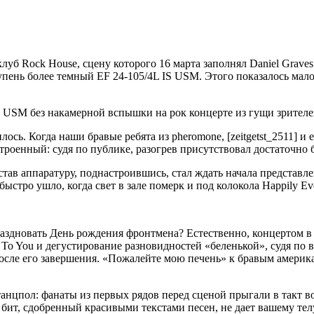
луб Rock House, сцену которого 16 марта заполнял Daniel Graves с
пень более темный EF 24-105/4L IS USM. Этого показалось мал
 IS USM без накамерной вспышки на рок концерте из гущи зрителе
сь. Когда наши бравые ребята из pheromone, [zeitgetst_2511] и em
троенный: судя по публике, разогрев присутствовал достаточно б
став аппаратуру, поднастроившись, стал ждать начала представле
быстро ушло, когда свет в зале померк и под колокола Happily Ev
тпраздновать День рождения фронтмена? Естественно, концертом 
 To You и дегустирование разновидностей «беленькой», судя по в
 после его завершения. «Пожалейте мою печень» к бравым амери
.
и танцпол: фанаты из первых рядов перед сценой прыгали в такт в
ит, сдобренный красивыми текстами песен, не дает вашему тел