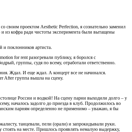
о своим проектом Aesthetic Perfection, я сознательно заменил
о и из кофра ради чистоты эксперимента были вытащены
й и поклонников артиста.
otion for rent разогревали публику, я боролся с
одрый, группы, судя по всему, отработали ответственно.
ния. Ждал. И еще ждал. А концерт все не начинался.
er After группа вышла на сцену.
в столице России и водкой! На сцену парни выходили долго – у
сему, началось задолго до приезда в клуб. Продолжилось во
канским парням определенно не применимо – уважаю, я бы
окалисту, танцевали, пели (орали) и запрокидывали руки.
у стоять на месте. Пришлось проявлять немалую выдержку,