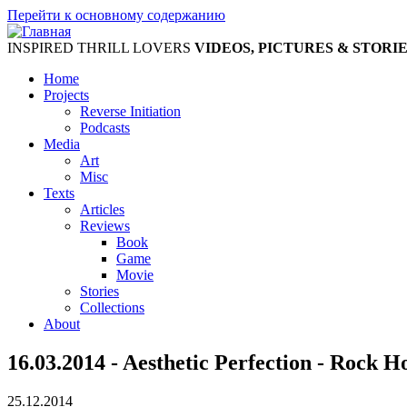
Перейти к основному содержанию
INSPIRED THRILL LOVERS
VIDEOS, PICTURES & STORI
Home
Projects
Reverse Initiation
Podcasts
Media
Art
Misc
Texts
Articles
Reviews
Book
Game
Movie
Stories
Collections
About
16.03.2014 - Aesthetic Perfection - Rock H
25.12.2014