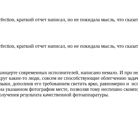
rfection, краткий отчет написал, но не покидала мысль, что ска
rfection, краткий отчет написал, но не покидала мысль, что ска
концерте современных исполнителей, написано немало. И про н
округ какие-то люди, совсем не способствующие облегчению зада
узыки, дополнив его требованием светить ярко, равномерно и ис
 на указанном фотографом месте, позволяя тому неспешно скомпо
лучения результата качественной фотоаппаратуры.