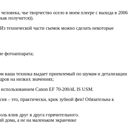
человека, чье творчество осело в моем плеере с выхода в 2006
как получится)).
 Из технической части съемок можно сделать некоторые
ие фотоаппарата;
ором ваша техника выдает приемлемый по шумам и детализации
адров на низких значениях;
с использованием Canon EF 70-200/4L IS USM.
ня – это, практически, крик зубной феи! Обязательна к
оль влив друг в друга горячительного.
 дома, а не на маленьком экранчике