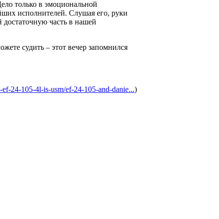
 Дело только в эмоциональной
йших исполнителей. Слушая его, руки
й достаточную часть в нашей
ожете судить – этот вечер запомнился
-ef-24-105-4l-is-usm/ef-24-105-and-danie...
)