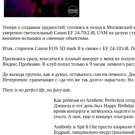
Теперь о создании трудностей: готовясь в поход в Московский к
умеренно светосильный Canon EF 24-70/2.8L USM на целую сту
внешние вспышки и сменные объективы.
Итак, старичок Canon EOS 5D mark II в связке с EF 24-105/4L
Признаюсь сразу, вписаться в полный концерт у меня не получило
Яндекс.Пробками. В клуб попал только к 9 часам, немного расс
До выхода группы, как я думал, оставалось совсем немного. До
Нетерпение, граничащее с «да что же так долго» нарастало. Но 
There is no perfect life, no fairy-tale.
Как ребятам из Aesthetic Perfection о
Дэниела в тот день был Happy Birthday
время концерта и затянулось надолго
уполз. А они, еще и концерт отыграли
Antibody и Spit It Out просто взорвал
Бодрый, танцевально-индустриальный б