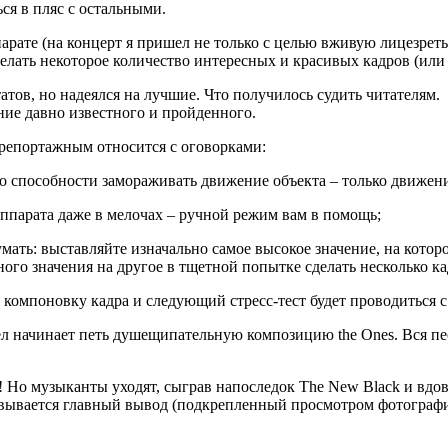
ся в пляс с остальными.
рате (на концерт я пришел не только с целью вживую лицезреть 
сделать некоторое количество интересных и красивых кадров (или 
атов, но надеялся на лучшие. Что получилось судить читателям.
ние давно известного и пройденного.
 репортажным относится с оговорками:
го способности замораживать движение объекта – только движен
аппарата даже в мелочах – ручной режим вам в помощь;
умать: выставляйте изначально самое высокое значение, на кот
дного значения на другое в тщетной попытке сделать несколько к
 компоновку кадра и следующий стресс-тест будет проводиться 
иел начинает петь душещипательную композицию the Ones. Вся пес
! Но музыканты уходят, сыграв напоследок The New Black и вдов
вывается главный вывод (подкрепленный просмотром фотографий