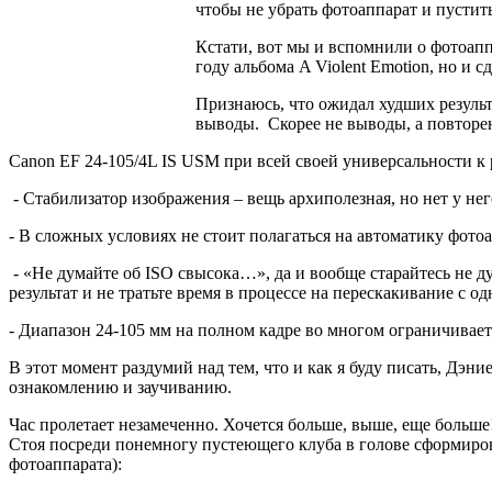
чтобы не убрать фотоаппарат и пустить
Кстати, вот мы и вспомнили о фотоаппа
году альбома A Violent Emotion, но и 
Признаюсь, что ожидал худших результ
выводы. Скорее не выводы, а повторе
Canon EF 24-105/4L IS USM при всей своей универсальности к
- Стабилизатор изображения – вещь архиполезная, но нет у не
- В сложных условиях не стоит полагаться на автоматику фото
- «Не думайте об ISO свысока…», да и вообще старайтесь не д
результат и не тратьте время в процессе на перескакивание с о
- Диапазон 24-105 мм на полном кадре во многом ограничивает
В этот момент раздумий над тем, что и как я буду писать, Дэн
ознакомлению и заучиванию.
Час пролетает незамеченно. Хочется больше, выше, еще больше
Стоя посреди понемногу пустеющего клуба в голове сформиро
фотоаппарата):