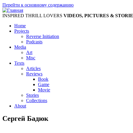
Перейти к основному содержанию
INSPIRED THRILL LOVERS
VIDEOS, PICTURES & STORI
Home
Projects
Reverse Initiation
Podcasts
Media
Art
Misc
Texts
Articles
Reviews
Book
Game
Movie
Stories
Collections
About
Сергей Бадюк