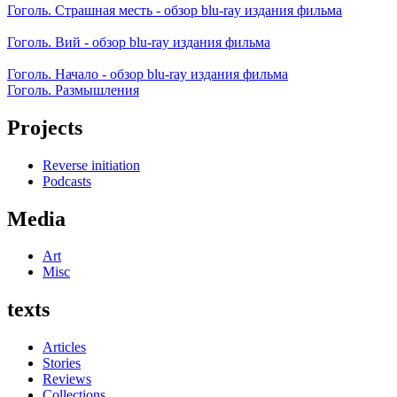
Гоголь. Страшная месть - обзор blu-ray издания фильма
Гоголь. Вий - обзор blu-ray издания фильма
Гоголь. Начало - обзор blu-ray издания фильма
Гоголь. Размышления
Projects
Reverse initiation
Podcasts
Media
Art
Misc
texts
Articles
Stories
Reviews
Collections