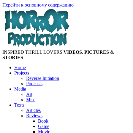
Перейти к основному содержанию
INSPIRED THRILL LOVERS
VIDEOS, PICTURES &
STORIES
Home
Projects
Reverse Initiation
Podcasts
Media
Art
Misc
Texts
Articles
Reviews
Book
Game
Movie