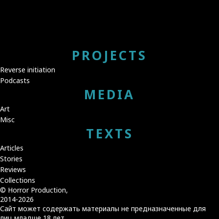
PROJECTS
Reverse initiation
Podcasts
MEDIA
Art
Misc
TEXTS
Articles
Stories
Reviews
Collections
© Horror Production,
2014-2026
Сайт может содержать материалы не предназначенные для
лиц младше 18 лет.